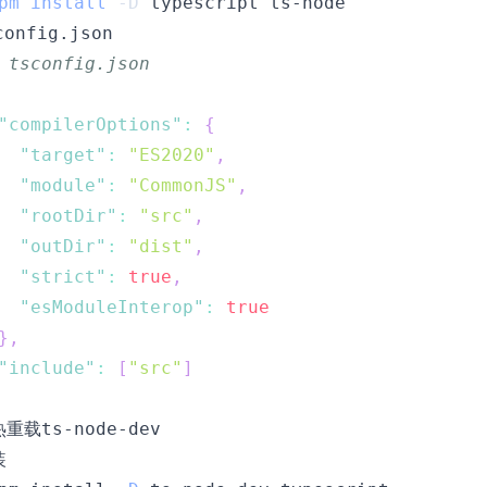
pm
install
-D
config.json
 tsconfig.json
"compilerOptions"
:
{
"target"
:
"ES2020"
,
"module"
:
"CommonJS"
,
"rootDir"
:
"src"
,
"outDir"
:
"dist"
,
"strict"
:
true
,
"esModuleInterop"
:
true
}
,
"include"
:
[
"src"
]
 热重载
ts-node-dev
装