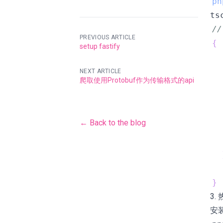
pn
ts
//
PREVIOUS ARTICLE
{
setup fastify
NEXT ARTICLE
爬取使用Protobuf作为传输格式的api
← Back to the blog
}
3.
安