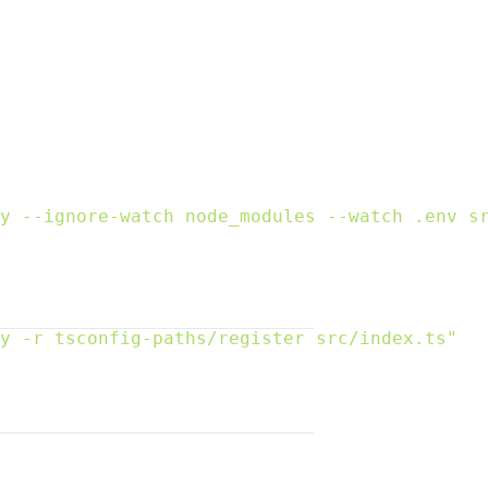
y --ignore-watch node_modules --watch .env s
y -r tsconfig-paths/register src/index.ts"