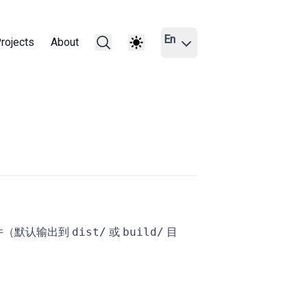
En
rojects
About
件（默认输出到
dist/
或
build/
目