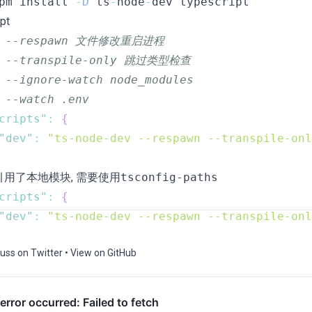
pm install 
-
D
 ts
-
node
-
ipt
/ --respawn 文件修改重启进程
/ --transpile-only 跳过类型检查
 --ignore-watch node_modules 
 --watch .env
cripts"
:
{
"dev"
:
"ts-node-dev --respawn --transpile-onl
引用了本地模块, 需要使用
tsconfig-paths
cripts"
:
{
"dev"
:
"ts-node-dev --respawn --transpile-onl
uss on Twitter
•
View on GitHub