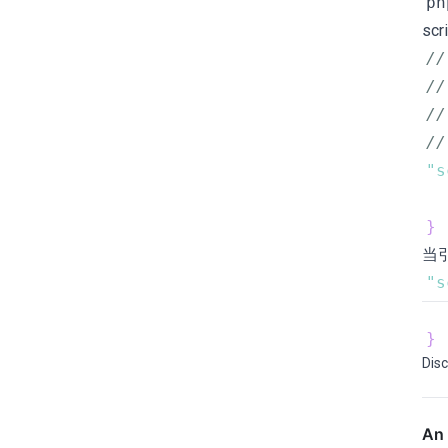
pn
scr
/
/
//
//
"s
}
当
"s
}
Disc