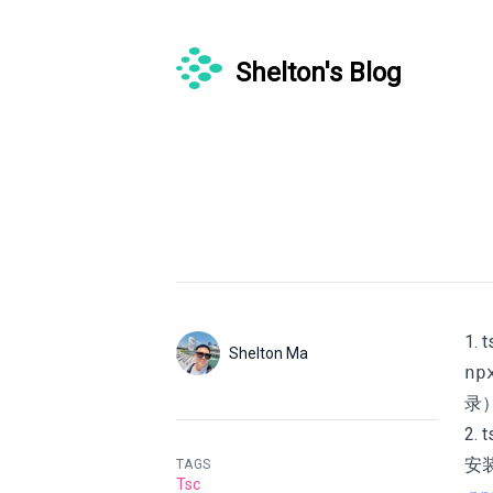
Shelton's Blog
Published on
1. t
Authors
Name
Shelton Ma
np
Twitter
录）
2.
安
TAGS
Tsc