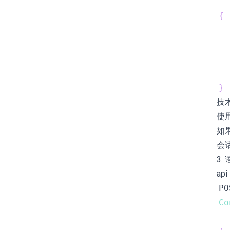
{
}
技
使用 
如果
会话
3.
api
Co