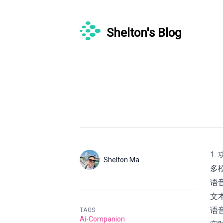
Shelton's Blog
Published on
1.
Authors
Name
Shelton Ma
多
Twitter
语音
文本
语音
TAGS
Ai-Companion