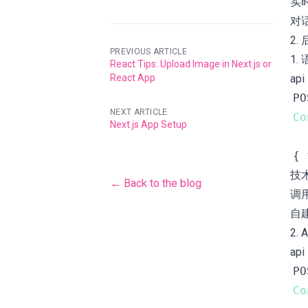
实时性
对话
2.
PREVIOUS ARTICLE
1.
React Tips: Upload Image in Next.js or
React App
api
NEXT ARTICLE
Co
Next.js App Setup
技
← Back to the blog
调用 
自建 
2. 
api
Co