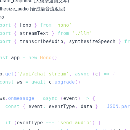
nerate_response (大模型返回文本)
nthesize_audio (合成语音流返回)
mo
port
{
 Hono 
}
from
'hono'
port
{
 streamText 
}
from
'./llm'
port
{
 transcribeAudio
,
 synthesizeSpeech 
}
fr
nst
 app 
=
new
Hono
(
)
p
.
get
(
'/api/chat-stream'
,
async
(
c
)
=>
{
const
 ws 
=
await
 c
.
upgrade
(
)
ws
.
onmessage
=
async
(
event
)
=>
{
const
{
 event
:
 eventType
,
 data 
}
=
JSON
.
par
if
(
eventType 
===
'send_audio'
)
{