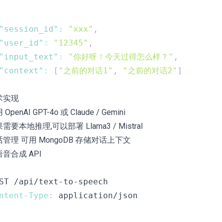
"session_id"
:
"xxx"
,
"user_id"
:
"12345"
,
"input_text"
:
"你好呀！今天过得怎么样？"
,
"context"
:
[
"之前的对话1"
,
"之前的对话2"
]
术实现
OpenAI GPT-4o 或 Claude / Gemini
需要本地推理,可以部署 Llama3 / Mistral
管理 可用 MongoDB 存储对话上下文
 语音合成 API
ntent-Type
:
application/json