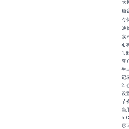
大
语
存
通
实
4.
1.
客
生
记
2.
设置
节
当
5. 
尽