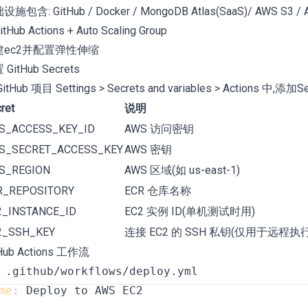
施包含: GitHub / Docker / MongoDB Atlas(SaaS)/ AWS S3 / 
GitHub Actions + Auto Scaling Group
建ec2并配置弹性伸缩
GitHub Secrets
itHub 项目 Settings > Secrets and variables > Actions 中,添加S
ret
说明
S_ACCESS_KEY_ID
AWS 访问密钥
S_SECRET_ACCESS_KEY
AWS 密钥
S_REGION
AWS 区域(如 us-east-1)
R_REPOSITORY
ECR 仓库名称
2_INSTANCE_ID
EC2 实例 ID(单机测试时用)
2_SSH_KEY
连接 EC2 的 SSH 私钥(仅用于远程执行 
Hub Actions 工作流
me
: