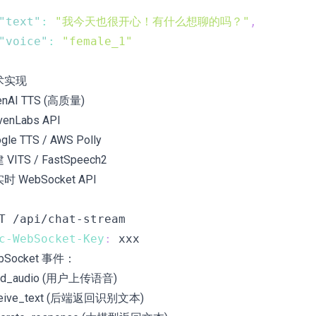
"text"
:
"我今天也很开心！有什么想聊的吗？"
,
"voice"
:
"female_1"
术实现
enAI TTS (高质量)
venLabs API
gle TTS / AWS Polly
VITS / FastSpeech2
实时 WebSocket API
c-WebSocket-Key
:
xxx
bSocket 事件：
nd_audio (用户上传语音)
ceive_text (后端返回识别文本)