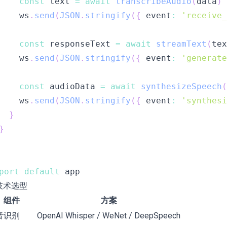
const
 text 
=
await
transcribeAudio
(
data
)
    ws
.
send
(
JSON
.
stringify
(
{
 event
:
'receive_
const
 responseText 
=
await
streamText
(
tex
    ws
.
send
(
JSON
.
stringify
(
{
 event
:
'generate
const
 audioData 
=
await
synthesizeSpeech
(
    ws
.
send
(
JSON
.
stringify
(
{
 event
:
'synthesi
}
}
port
default
 技术选型
组件
方案
音识别
OpenAI Whisper / WeNet / DeepSpeech