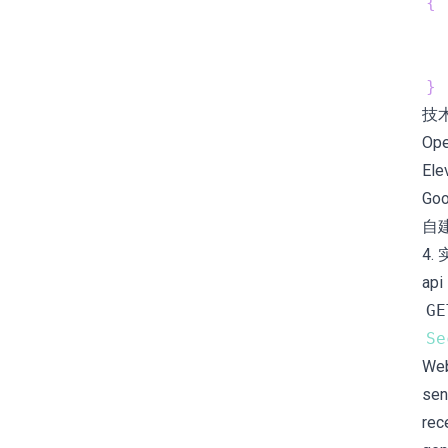
{
}
技
Op
Ele
Goo
自建 
4. 
api
Se
We
se
re