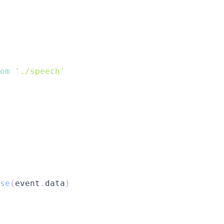
om
'./speech'
se
(
event
.
data
)