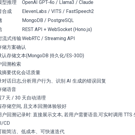
模型推理
OpenAI GPT-4o / Llama3 / Claude
音合成
ElevenLabs / VITS / FastSpeech2
储
MongoDB / PostgreSQL
信
REST API + WebSocket (Hono.js)
时流式传输
WebRTC / Streaming API
 存储方案确认
 默认存储文本(MongoDB 持久化/ES-30D)
户回溯检索
成摘要优化会话质量
录对话日志,分析用户行为、识别 AI 生成的错误回复
 存储语音
7 天 / 30 天自动清理
省存储空间, 且文本回溯体验较好
用户回溯记录时: 直接展示文本, 若用户需要语音,可实时调用 TTS
CI/CD
可能简洁、低成本、可快速迭代