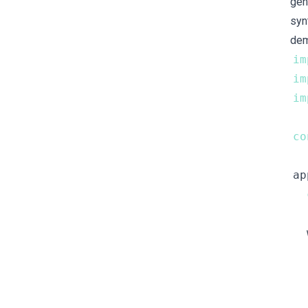
ge
sy
de
im
im
im
co
ap
  