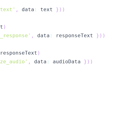
text'
,
 data
:
 text 
}
)
)
t
)
_response'
,
 data
:
 responseText 
}
)
)
responseText
)
ze_audio'
,
 data
:
 audioData 
}
)
)