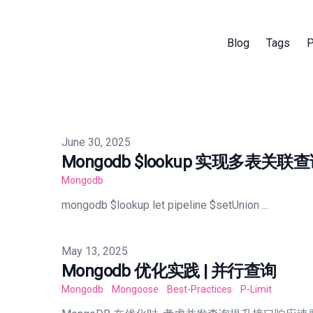
Blog
Tags
P
Published on
June 30, 2025
Mongodb $lookup 实现多表关联
Mongodb
mongodb $lookup let pipeline $setUnion ...
Published on
May 13, 2025
Mongodb 优化实践 | 并行查询
Mongodb
Mongoose
Best-Practices
P-Limit