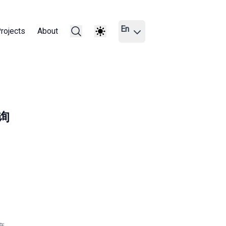
En
rojects
About
查询